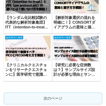
【ランダム化比較試験の
【解析対象選択の流れを
代表的な解析対象集団】
明確に！】CONSORTダ
ITT（intention-to-treat）
イアグラムの意味と描き
とPPS（per protocol
方を解説！
set）の違いとは？使い分
臨床研究の基礎
臨床研究の基礎
け方も解説！
【クリニカルクエスチョ
【研究に必要な症例数
ンをリサーチクエスチョ
は？】サンプルサイズ設
ンに】医学研究で意識す
計が必要な理由とサンプ
べきPICOとPECOの考え
ルサイズ設計の手順を解
方を解説！
説！
次のページ