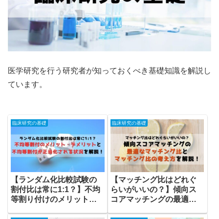
医学研究を行う研究者が知っておくべき基礎知識を解説し
ています。
臨床研究の基礎
臨床研究の基礎
【マッチング比はどれぐ
【ランダム化比較試験の
らいがいいの？】傾向ス
割付比は常に1:1？】不均
コアマッチングの最適な
等割り付けのメリット・
マッチング比とマッチン
デメリットと不均等割付
グ比の考え方を解説！
が正当化される状況を解