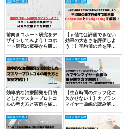
臨床研究の基礎
臨床研究の基礎
説！
前向きコホート研究をデ
【ｐ値では評価できない
ザインしてみよう！コホ
効果の大きさを評価しよ
ート研究の概要から研究
う！】平均値の差を評価
の立案までを解説！
する効果量（effect size）
のCohenのdとHedgesの
臨床研究の基礎
臨床研究の基礎
gを解説！
効率的な治療開発を目的
【生存時間のグラフ化に
としたマスタープロトコ
欠かせない！】カプラン
ルの考え方と実例を紹
マイヤー曲線の読み解き
介！
方を解説！EZRでのカプ
ランマイヤー曲線の描き
臨床研究の基礎
臨床研究の基礎
方も！