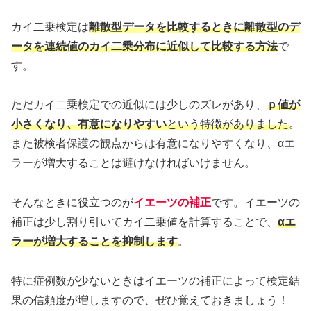
カイ二乗検定は
離散型データを比較するときに離散型のデ
ータを連続値のカイ二乗分布に近似して比較する方法
で
す。
ただカイ二乗検定での近似には少しのズレがあり、
ｐ値が
小さくなり、有意になりやすい
という特徴がありました
。
また被検者保護の観点からは有意になりやすくなり、αエ
ラーが増大することは避けなければいけません。
そんなときに役立つのが
イエーツの補正
です。イエーツの
補正は少し割り引いてカイ二乗値を計算することで、
αエ
ラーが増大することを抑制します
。
特に症例数が少ないときはイエーツの補正によって検定結
果の信頼度が増しますので、ぜひ覚えておきましょう！