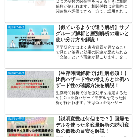
の相関係数の計算方法を解説！
２つの変数の関係性を考えるときに相関
係数が使われます。相関係数は定量的に
関連性を評価できる一方で、誤用されて
いる例も少なくありません。この記事で
は相関係数の正しい解釈と計算方法を解
説します！
【似ているようで違う解析】サブ
統計学の基礎
グループ解析と層別解析の違いと
使い分け方を解説！
医学研究ではよく患者背景が異なること
で見たい治療と効果の関連が歪められる
「交絡」という現象が起こります。交絡
を除去するためにサブグループ解析や層
別解析が行われますが、これらはよく混
同される解析ですが、その本質は異なる
【生存時間解析では理解必須！】
統計学の基礎
解析です。この記事ではサ...
比例ハザード性の考え方と比例ハ
ザード性の確認方法を解説！
生存時間解析では治療効果を推定するた
めにCox比例ハザードモデルを使った解
析が行われます。実はCox比例ハザード
モデルの結果を正しく解釈するために
は、比例ハザード性という考え方を理解
しておく必要があります。比例ハザード
【説明変数は何個まで？】回帰モ
統計学の基礎
性とは「時点によらず群...
デルを使った多変量解析の説明変
数の個数の目安を解説！