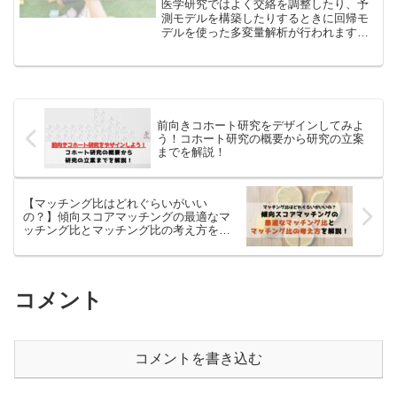
医学研究ではよく交絡を調整したり、予
測モデルを構築したりするときに回帰モ
デルを使った多変量解析が行われます。
多変量解析を行ったときにオッズ比やハ
ザード比が999.99のように非常に大きく
なったり、推定値は1.00なのに信頼区間
が0.000~...
前向きコホート研究をデザインしてみよ
う！コホート研究の概要から研究の立案
までを解説！
【マッチング比はどれぐらいがいい
の？】傾向スコアマッチングの最適なマ
ッチング比とマッチング比の考え方を解
説！
コメント
コメントを書き込む