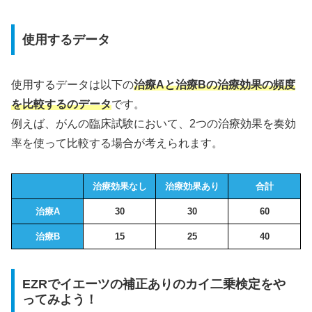
使用するデータ
使用するデータは以下の
治療Aと治療Bの治療効果の頻度
を比較するのデータ
です。
例えば、がんの臨床試験において、2つの治療効果を奏効
率を使って比較する場合が考えられます。
治療効果なし
治療効果あり
合計
治療A
30
30
60
治療B
15
25
40
EZRでイエーツの補正ありのカイ二乗検定をや
ってみよう！