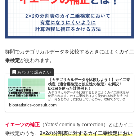
群間でカテゴリカルデータを比較するときにはよく
カイ二
乗検定
が使われます。
【カテゴリカルデータを比較しよう！】カイ二乗
検定（適合度検定と独立性の検定）を解説！
Excelを使った計算例も！
カテゴリカルデータを比較するときによくカイ二乗検定が
使用されます。カイ二乗検定はよく使われる検定方法です
が、何をどのように比較しているのか、理解できています
でしょうか？今回はカイ二乗検定の中でもよく使用される
biostatistics-consult.com
適合度検定と独立性の検定の詳細と...
イエーツの補正
（Yates’ continuity correction）とはカイ二
乗検定のうち、
2×2の分割表に対するカイ二乗検定におい