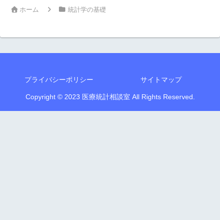
ホーム
統計学の基礎
プライバシーポリシー
サイトマップ
Copyright © 2023 医療統計相談室 All Rights Reserved.