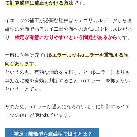
て計算過程に補正をかける方法
です。
イエーツの補正が必要な理由はカテゴリカルデータから連
続型の分布であるカイ二乗分布への近似には少しズレがあ
り、
検定が有意になりやすいという問題があるから
です。
一般に医学研究では
βエラーよりもαエラーを重視する
傾
向があります
。
というのも、有効な治療を見逃すこと（βエラー）よりも
無効な治療を有効と判定すること（αエラー）を抑えたい
ということです。
そのため、αエラーが過大にならないように制御するイエ
ーツの補正が使われています。
補足：離散型を連続型で扱うとは？