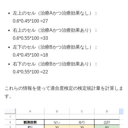
左上のセル（治療Aかつ治療効果なし）：
0.6*0.45*100 =27
右上のセル（治療Aかつ治療効果あり）：
0.6*0.55*100 =33
左下のセル（治療Bかつ治療効果なし）：
0.4*0.45*100 =18
右下のセル（治療Bかつ治療効果あり）：
0.4*0.55*100 =22
これらの情報を使って適合度検定の検定統計量を計算しま
す。