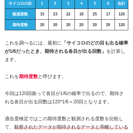
サイコロの目
1
2
3
4
5
6
合計
観測度数
15
23
22
18
25
17
120
期待度数
20
20
20
20
20
20
120
これを調べるには、最初に
「サイコロのどの目も出る確率
が1/6だったとき、期待される各目が出る回数」
を計算し
ます。
これを
期待度数
と呼びます。
今回は120回振って各目が1/6の確率で出るので、期待さ
れる各目が出る回数は120*1/6＝20回となります。
適合度検定ではこの期待度数と観測される度数を比較し
て、
観察されたデータが期待されるデータと乖離している