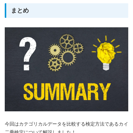
まとめ
今回はカテゴリカルデータを比較する検定方法であるカイ
二乗検定について解説しました！