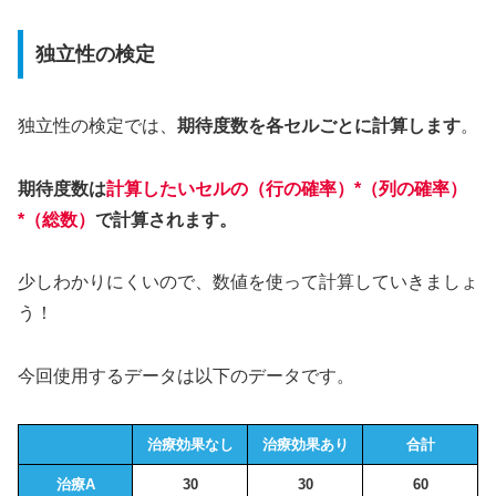
独立性の検定
独立性の検定では、
期待度数を各セルごとに計算します
。
期待度数は
計算したいセルの（行の確率）*（列の確率）
*（総数）
で計算されます。
少しわかりにくいので、数値を使って計算していきましょ
う！
今回使用するデータは以下のデータです。
治療効果なし
治療効果あり
合計
治療A
30
30
60