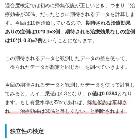
適合度検定では初めに帰無仮説が正しいとき、つまり「治
療効果が30%」だったときに期待されるデータを計算しま
す。今回は10例治療しているので、
期待される治療効果
ありの症例は10*0.3=3例
、
期待される治療効果なしの症例
は10*(1-0.3)=7例
ということになります。
この期待されるデータと観測したデータの差を使って、
「得られたデータが想定と同じか」を調べていきます。
今回の期待されるデータと観測したデータを使って計算し
てみると、カイ二乗値は4.3となり、
ｐ値は0.0384
となり
ます。もし有意水準が5%であれば、
帰無仮説は棄却さ
れ、「治療効果は30%と等しくない」と判断されます
。
独立性の検定