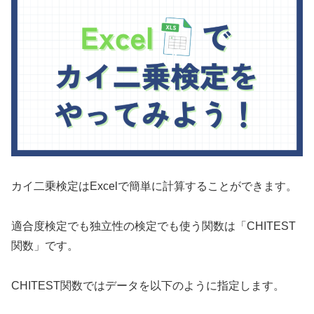
カイ二乗検定はExcelで簡単に計算することができます。
適合度検定でも独立性の検定でも使う関数は「CHITEST
関数」です。
CHITEST関数ではデータを以下のように指定します。