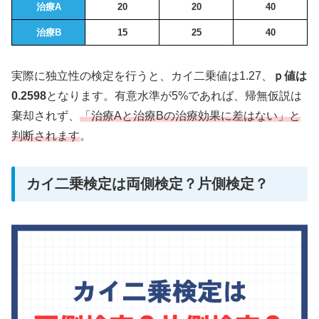
治療A
20
20
40
治療B
15
25
40
実際に独立性の検定を行うと、カイ二乗値は1.27、
ｐ値は
0.2598
となります。有意水準が5%であれば、帰無仮説は
棄却されず、
「治療Aと治療Bの治療効果に差はない」と
判断されます
。
カイ二乗検定は両側検定？片側検定？