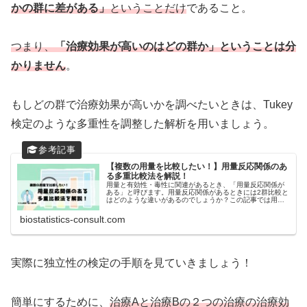
かの群に差がある」
ということだけ
であること。
つまり、
「治療効果が高いのはどの群か」ということは分
かりません
。
もしどの群で治療効果が高いかを調べたいときは、Tukey
検定のような多重性を調整した解析を用いましょう。
【複数の用量を比較したい！】用量反応関係のあ
る多重比較法を解説！
用量と有効性・毒性に関連があるとき、「用量反応関係が
ある」と呼びます。用量反応関係があるときには2群比較と
はどのような違いがあるのでしょうか？この記事では用量
反応関係があるときの比較の注意点と方法を解説していま
す！
biostatistics-consult.com
実際に独立性の検定の手順を見ていきましょう！
簡単にするために、
治療Aと治療Bの２つの治療の治療効