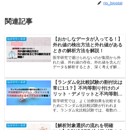
rio_biostat
関連記事
【おかしなデータが入ってる！】
臨床研究の基礎
外れ値の検出方法と外れ値がある
ときの解析方法を解説！
医学研究で避けられないのが集団から外
れた値、外れ値の存在。外れ値を含んだ
データを解析するとき、深く考えず解析
から除いていないでしょうか？外れ値は
常に除くのではなく、状況に応じて対応
を変える必要があります。この記事では
【ランダム化比較試験の割付比は
臨床研究の基礎
外れ値の検出方法と解析方法を解説して
常に1:1？】不均等割り付けのメ
います！
リット・デメリットと不均等割付
が正当化される状況を解説！
医学研究では、よく治療効果を比較する
ためにランダム化比較試験が行われま
す。ランダム化比較試験では、複数の治
療群に患者をランダムに割り付け、治療
効果を比較する方法です。ランダム化比
較試験の大きなメリットは比較可能性が
【解析対象選択の流れを明確
臨床研究の基礎
担保されることで、信頼でき...