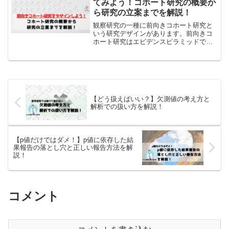
てみよう！コホート研究の概要か
ら研究の立案までを解説！
観察研究の一種に前向きコホート研究と
いう研究デザインがあります。前向きコ
ホート研究はエビデンスピラミッドで
も、ランダム化比較試験の次に位置して
おり、非常にエビデンスレベルの高い研
究であるといえます。ではこの前向きコ
ホート研究とはどのような研...
【どう扱えばいい？】欠測値の考え方と
解析での扱い方を解説！
【p値だけではダメ！】p値に依存した結
果報告の落とし穴と正しい報告方法を解
説！
コメント