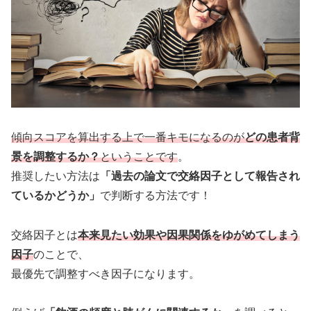
傾向スコアを算出する上で一番キモになるのが
どの患者背
景を調整するか？
ということです
。
推奨したい方法は
「過去の論文で交絡因子として報告され
ているかどうか」
で判断する方法です！
交絡因子とは
本来見たい効果や因果関係をゆがめてしまう
因子
のことで、
最優先で調整すべき因子になります。