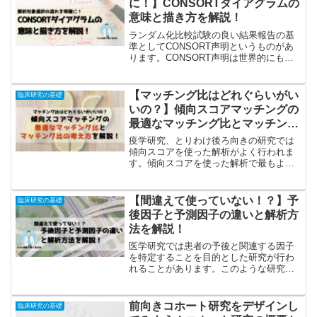
に！】CONSORTダイアグラムの
意味と描き方を解説！
ランダム化比較試験の良い結果報告の基
準としてCONSORT声明というものがあ
ります。CONSORT声明は世界的にも受
け入れられている基準で、Jornalによって
はCONSORT声明に則っていることを確
認するように推奨されており、臨床研究
【マッチング比はどれぐらいがい
臨床研究の基礎
を行...
いの？】傾向スコアマッチングの
最適なマッチング比とマッチング
比の考え方を解説！
疫学研究、とりわけ後ろ向きの研究では
傾向スコアを使った解析がよく行われま
す。傾向スコアを使った解析で最もよく
用いられるのが傾向スコアマッチングで
す。傾向スコアマッチングは傾向スコア
が似た症例を群間でマッチングして解析
【間違えて使っていない！？】予
臨床研究の基礎
対象を選択する方法で、マ...
後因子と予測因子の違いと解析方
法を解説！
医学研究では患者の予後と関連する因子
を特定することを目的とした研究が行わ
れることがあります。このような研究は
予後因子探索や予測因子探索を目的とし
た研究と呼ばれます。予後因子探索と予
測因子探索は研究として数多く行われて
前向きコホート研究をデザインし
臨床研究の基礎
いますが、その中には誤用...