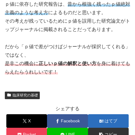
ｐ値に依存した研究報告は、
昔から根強く残ったｐ値絶対
主義のような考え方
によるものだと思います。
その考えが残っているためにｐ値を誤用した研究論文がト
ップジャーナルに掲載されることだってあります。
だから「ｐ値で差がつけばジャーナルが採択してくれる」
ではなく、
是非この機会に
正しいｐ値の解釈と使い方
を身に着けても
らえたらうれしいです！
臨床研究の基礎
シェアする
X
Facebook
はてブ
Pocket
LINE
コピー