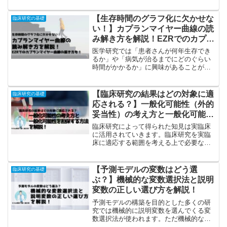
事では印象操作の原因と問題、その対策
について解説します！
【生存時間のグラフ化に欠かせな
臨床研究の基礎
い！】カプランマイヤー曲線の読
み解き方を解説！EZRでのカプラ
ンマイヤー曲線の描き方も！
医学研究では「患者さんが何年生存でき
るか」や「病気が治るまでにどのぐらい
時間がかかるか」に興味があることがあ
ります。このように特定の事象が発生す
るまでの期間のことを生存時間といい、
生存時間を扱う解析を生存時間解析とい
【臨床研究の結果はどの対象に適
臨床研究の基礎
います。生存時間解析では生存時間の要
応される？】一般化可能性（外的
約としてよくカプランマイヤー曲線が使
妥当性）の考え方と一般化可能性
われます。この記事ではカプランマイヤ
を担保する方法を解説！
ー曲線が「どのような情報を与えてくれ
臨床研究によって得られた知見は実臨床
るのか？」や「カプランマイヤー曲線は
に活用されていきます。臨床研究を実臨
どのような定義で描かれているのか」に
床に適応する範囲を考える上で必要な概
ついて解説します。
念として一般化可能性（外的妥当性）と
いう概念があります。一般化可能性は臨
床研究の結果が一般化（外挿）できる可
【予測モデルの変数はどう選
臨床研究の基礎
能性のことです。この記事では一般化可
ぶ？】機械的な変数選択法と説明
能性とはなにか？一般化可能性を担保す
変数の正しい選び方を解説！
るにはどうするべきなのか？について解
説します！
予測モデルの構築を目的とした多くの研
究では機械的に説明変数を選んでくる変
数選択法が使われます。ただ機械的な変
数選択はどのような状況でも使えるわけ