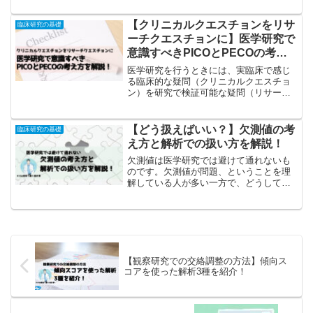
ではなく注意点があります。この記事で
は変数選択法の概要と正しい説明変数の
【クリニカルクエスチョンをリサ
臨床研究の基礎
選び方について解説しました！
ーチクエスチョンに】医学研究で
意識すべきPICOとPECOの考え
方を解説！
医学研究を行うときには、実臨床で感じ
る臨床的な疑問（クリニカルクエスチョ
ン）を研究で検証可能な疑問（リサーチ
クエスチョン）に読み替えていく必要が
あります。そのときによく使われる考え
方がPICOとPECOというツールです。こ
【どう扱えばいい？】欠測値の考
臨床研究の基礎
の記事ではPICO...
え方と解析での扱い方を解説！
欠測値は医学研究では避けて通れないも
のです。欠測値が問題、ということを理
解している人が多い一方で、どうして欠
測値が問題なのか理解しているでしょう
か？この記事では欠測値の問題点と欠測
値があるデータの解析方法について解説
します！
【観察研究での交絡調整の方法】傾向ス
コアを使った解析3種を紹介！