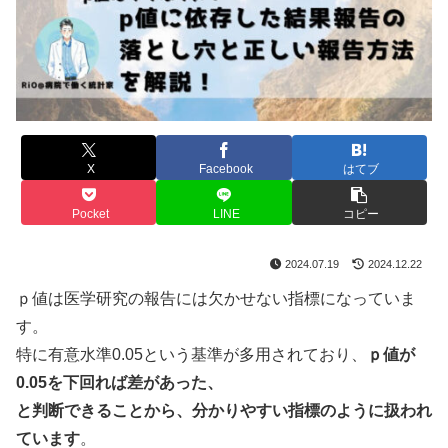
X
Facebook
はてブ
Pocket
LINE
コピー
2024.07.19
2024.12.22
ｐ値は医学研究の報告には欠かせない指標になっていま
す。
特に有意水準0.05という基準が多用されており、
ｐ値が
0.05を下回れば差があった、
と判断できることから、分かりやすい指標のように扱われ
ています
。