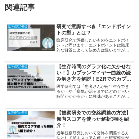
関連記事
研究で意識すべき「エンドポイン
臨床研究の基礎
トの型」とは？
臨床研究で評価したいものをエンドポイ
ントと呼びます。エンドポイントは臨床
的な背景によって決め方は違いますが、
統計的な考え方や解析の方法は「エンド
ポイントの型」ごとに共通です。つまり
「エンドポイントの型」を意識すること
【生存時間のグラフ化に欠かせな
臨床研究の基礎
で、研究の結果のまとめ方...
い！】カプランマイヤー曲線の読
み解き方を解説！EZRでのカプラ
ンマイヤー曲線の描き方も！
医学研究では「患者さんが何年生存でき
るか」や「病気が治るまでにどのぐらい
時間がかかるか」に興味があることがあ
ります。このように特定の事象が発生す
るまでの期間のことを生存時間といい、
生存時間を扱う解析を生存時間解析とい
【観察研究での交絡調整の方法】
臨床研究の基礎
います。生存時間解析では生存時間の要
傾向スコアを使った解析3種を紹
約としてよくカプランマイヤー曲線が使
介！
われます。この記事ではカプランマイヤ
ー曲線が「どのような情報を与えてくれ
近年観察研究において交絡を調整する方
るのか？」や「カプランマイヤー曲線は
法として傾向スコアを使った研究報告が