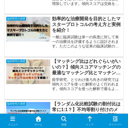
どのような定義で描かれているのか」に
増加しています。傾向スコアは交絡を調
ついて解説します。
整する上で強力な方法ですが、どのよう
な概念なのか、どんな解析方法がある
か、理解しているでしょうか？この記事
効率的な治療開発を目的としたマ
臨床研究の基礎
では傾向スコアの概念と解析方法につい
スタープロトコルの考え方と実例
て解説しています！
を紹介！
一般に臨床試験は単一の疾患に対して単
一の治療法を評価するように設計されま
す。ただこのような従来の臨床試験の設
計は、対象患者が少ない希少疾患では開
発の壁となることも少なくありません。
そこで近年効率的な治療開発を目的とし
【マッチング比はどれぐらいがい
臨床研究の基礎
たマスタープロトコルとい...
いの？】傾向スコアマッチングの
最適なマッチング比とマッチング
比の考え方を解説！
疫学研究、とりわけ後ろ向きの研究では
傾向スコアを使った解析がよく行われま
す。傾向スコアを使った解析で最もよく
用いられるのが傾向スコアマッチングで
す。傾向スコアマッチングは傾向スコア
が似た症例を群間でマッチングして解析
【ランダム化比較試験の割付比は
臨床研究の基礎
対象を選択する方法で、マ...
常に1:1？】不均等割り付けのメ
リット・デメリットと不均等割付
が正当化される状況を解説！
医学研究では、よく治療効果を比較する
メニュー
ホーム
検索
トップ
サイドバー
ためにランダム化比較試験が行われま