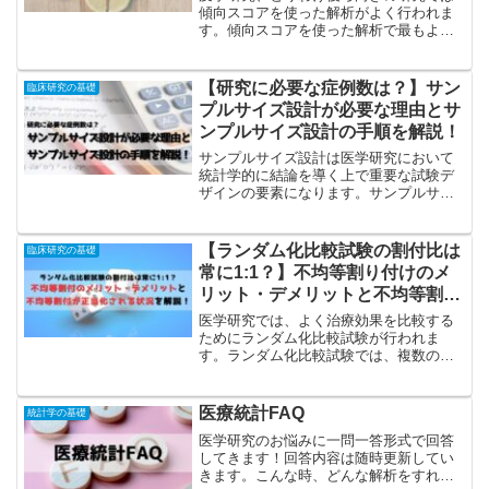
傾向スコアを使った解析がよく行われま
す。傾向スコアを使った解析で最もよく
用いられるのが傾向スコアマッチングで
す。傾向スコアマッチングは傾向スコア
が似た症例を群間でマッチングして解析
【研究に必要な症例数は？】サン
臨床研究の基礎
対象を選択する方法で、マ...
プルサイズ設計が必要な理由とサ
ンプルサイズ設計の手順を解説！
サンプルサイズ設計は医学研究において
統計学的に結論を導く上で重要な試験デ
ザインの要素になります。サンプルサイ
ズ設計を行うことで研究の信頼性が高く
なり、評価される研究になります。ただ
サンプルサイズ設計を行えば良い研究と
【ランダム化比較試験の割付比は
臨床研究の基礎
いうわけではありません！...
常に1:1？】不均等割り付けのメ
リット・デメリットと不均等割付
が正当化される状況を解説！
医学研究では、よく治療効果を比較する
ためにランダム化比較試験が行われま
す。ランダム化比較試験では、複数の治
療群に患者をランダムに割り付け、治療
効果を比較する方法です。ランダム化比
較試験の大きなメリットは比較可能性が
医療統計FAQ
統計学の基礎
担保されることで、信頼でき...
医学研究のお悩みに一問一答形式で回答
してきます！回答内容は随時更新してい
きます。こんな時、どんな解析をすれば