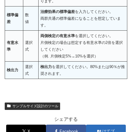
ります。
治療効果の標準偏差
を入力してください。
標準偏
数
両群共通の標準偏差になることを想定していま
差
値
す。
両側検定の有意水準
を選択してください。
有意水
選択
片側検定の場合は想定する有意水準の2倍を選択
準
式
してください
（例. 片側検定5%→10%を選択）
選択
検出力
を選択してください。80%または90％が推
検出力
式
奨されます。
サンプルサイズ設計のツール
シェアする
X
Facebook
はてブ