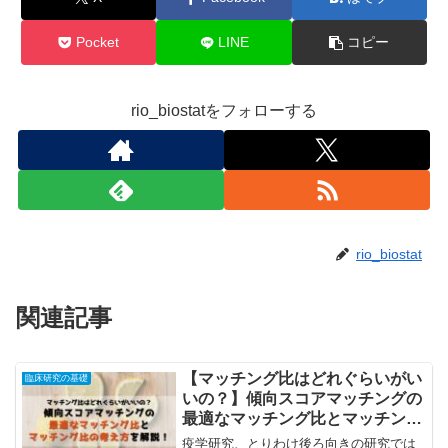
Pocket
LINE
コピー
rio_biostatをフォローする
rio_biostat
関連記事
【マッチング比はどれぐらいがい
臨床研究の基礎
いの？】傾向スコアマッチングの
最適なマッチング比とマッチング
比の考え方を解説！
疫学研究、とりわけ後ろ向きの研究では