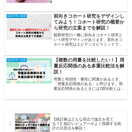
いい？reviewerからこんなこと指摘された
けど、どう返信すればいい？など、お困
りのことがあればコメント欄に記載して
ください。もし...
前向きコホート研究をデザインし
臨床研究の基礎
てみよう！コホート研究の概要か
ら研究の立案までを解説！
観察研究の一種に前向きコホート研究と
いう研究デザインがあります。前向きコ
ホート研究はエビデンスピラミッドで
も、ランダム化比較試験の次に位置して
おり、非常にエビデンスレベルの高い研
究であるといえます。ではこの前向きコ
【複数の用量を比較したい！】用
臨床研究の基礎
ホート研究とはどのような研...
量反応関係のある多重比較法を解
説！
用量と有効性・毒性に関連があるとき、
「用量反応関係がある」と呼びます。用
量反応関係があるときには2群比較とはど
のような違いがあるのでしょうか？この
記事では用量反応関係があるときの比較
の注意点と方法を解説しています！
【統計家はどんな視点で論文を見て
る？】統計レビュアーがよく指摘する統
計の注意点を解説！